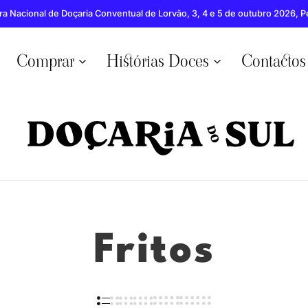
ra Nacional de Doçaria Conventual de Lorvão, 3, 4 e 5 de outubro 2026, 
Comprar
Histórias Doces
Contactos
Doçaria
Mercearia
do
especializada
Sul
em
doces
do
Algarve
Fritos