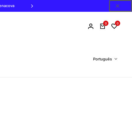
Penacova
0
0
Português