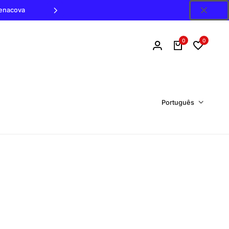
Penacova
0
0
Português