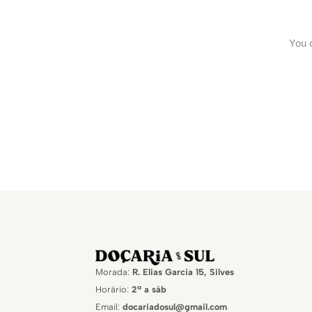
You d
Morada:
R. Elias Garcia 15, Silves
Horário:
2ª a sáb
Email:
docariadosul@gmail.com