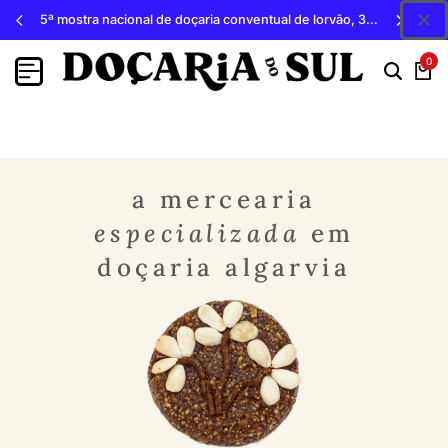
de lorvão, 3, 4 e 5 de outubro 2026, penacova
5ª mostra nacional de doçaria conventual de lorvã
0
a mercearia
especializada
em
doçaria algarvia