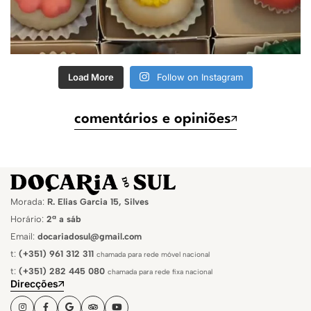
Load More
Follow on Instagram
comentários e opiniões
Morada:
R. Elias Garcia 15, Silves
Horário:
2ª a sáb
Email:
docariadosul@gmail.com
t:
(+351) 961 312 311
chamada para rede móvel nacional
t:
(+351) 282 445 080
chamada para rede fixa nacional
Direcções