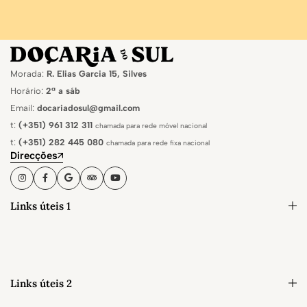
Morada:
R. Elias Garcia 15, Silves
Horário:
2ª a sáb
Email:
docariadosul@gmail.com
t:
(+351) 961 312 311
chamada para rede móvel nacional
t:
(+351) 282 445 080
chamada para rede fixa nacional
Direcções
Links úteis 1
Links úteis 2