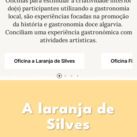
Oficinas para estimular a criatividade interior
do(s) participantes utilizando a gastronomia
local, são experiências focadas na promoção
da história e gastronomia doce algarvia.
Conciliam uma experiência gastronómica com
atividades artísticas.
Oficina a Laranja de SIlves
Oficina Fig
A laranja de
Silves