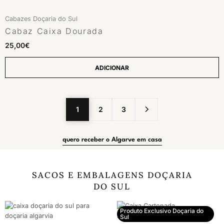
Cabazes Doçaria do Sul
Cabaz Caixa Dourada
25,00
€
ADICIONAR
1
2
3
quero receber o Algarve em casa
SACOS E EMBALAGENS DOÇARIA
DO SUL
Produto Exclusivo Doçaria do
Sul