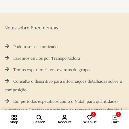
Notas sobre Encomendas​
Podem ser customizados.
Fazemos envios por Transportadora
Temos experiencia em eventos de grupos.
Consulte o descritivo para informações detalhadas sobre a
composição.
Em períodos específicos como o Natal, para quantidades
superiores a 5 unidades o mínimo de tempo de antecedência é
0
0
de 10 dias.
Shop
Search
Account
Wishlist
Cart
Compare products