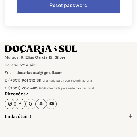
Morada:
R. Elias Garcia 15, Silves
Horário:
2ª a sáb
Email:
docariadosul@gmail.com
t:
(+351) 961 312 311
chamada para rede móvel nacional
t:
(+351) 282 445 080
chamada para rede fixa nacional
Direcções
Links úteis 1