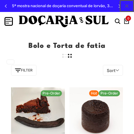
5ª mostra nacional de doçaria conventual de lorvão, 3, 4 e 5 de outubro 2026, penacova
0
Bolo e Torta de fatia
Sort
FILTER
Pre-Order
Hot
Pre-Order