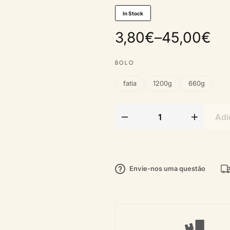
In Stock
3,80
€
–
45,00
€
BOLO
fatia
1200g
660g
Adi
Envie-nos uma questão