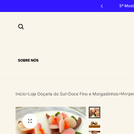
vão, 3, 4 e 5 de outubro 2026, Penacova
5ª Most
SOBRE NÓS
Início
Loja Doçaria do Sul
Doce Fino e Morgadinhos
Morgad