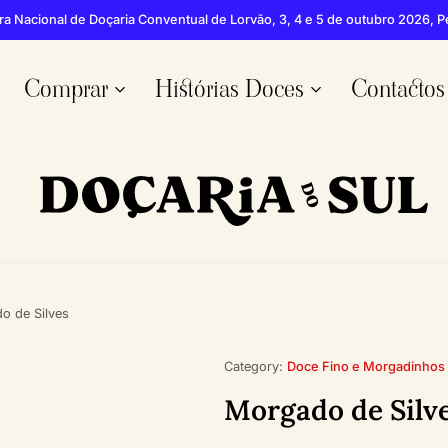
ra Nacional de Doçaria Conventual de Lorvão, 3, 4 e 5 de outubro 2026, 
Comprar
Histórias Doces
Contactos
Doçaria
Mercearia
do
especializada
Sul
em
doces
o de Silves
do
Algarve
Category:
Doce Fino e Morgadinhos
Morgado de Silv