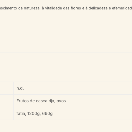
cimento da natureza, à vitalidade das flores e à delicadeza e efemerida
n.d.
Frutos de casca rija, ovos
fatia, 1200g, 660g