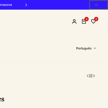
Penacova
0
0
Português
es