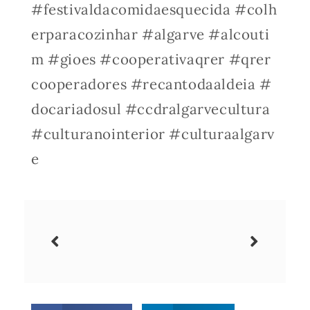
#festivaldacomidaesquecida
#colh
erparacozinhar
#algarve
#alcouti
m
#gioes
#cooperativaqrer
#qrer
cooperadores
#recantodaaldeia
#
docariadosul
#ccdralgarvecultura
#culturanointerior
#culturaalgarv
e