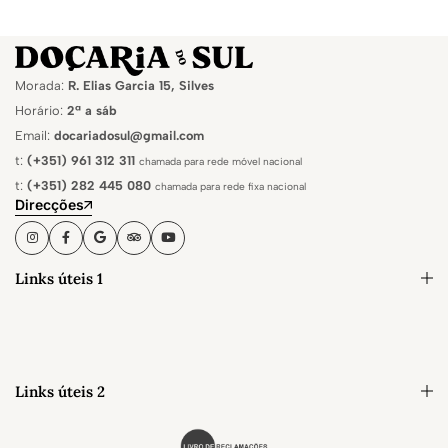
Morada:
R. Elias Garcia 15, Silves
Horário:
2ª a sáb
Email:
docariadosul@gmail.com
t:
(+351) 961 312 311
chamada para rede móvel nacional
t:
(+351) 282 445 080
chamada para rede fixa nacional
Direcções
Links úteis 1
Links úteis 2