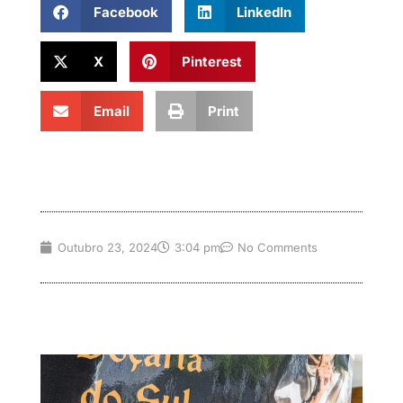
Facebook
LinkedIn
X
Pinterest
Email
Print
Outubro 23, 2024
3:04 pm
No Comments