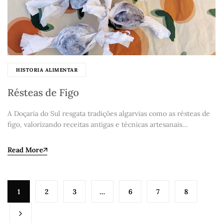
HISTORIA ALIMENTAR
Résteas de Figo
A Doçaria do Sul resgata tradições algarvias como as résteas de
figo, valorizando receitas antigas e técnicas artesanais…
Read More
Paginação
1
2
3
…
6
7
8