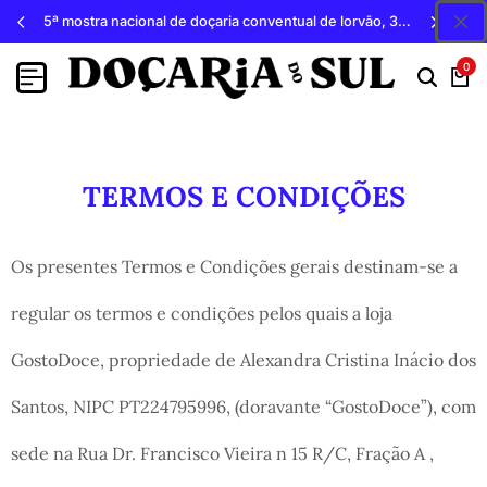
5ª mostra nacional de doçaria conventual de lorvão, 3, 4 e 5 de outubro 2026, penacova
0
TERMOS E CONDIÇÕES
Os presentes Termos e Condições gerais destinam-se a
regular os termos e condições pelos quais a loja
GostoDoce, propriedade de Alexandra Cristina Inácio dos
Santos, NIPC PT224795996, (doravante “GostoDoce”), com
sede na Rua Dr. Francisco Vieira n 15 R/C, Fração A ,