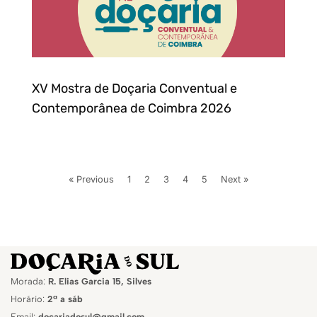
XV Mostra de Doçaria Conventual e
Contemporânea de Coimbra 2026
« Previous
1
2
3
4
5
Next »
Morada:
R. Elias Garcia 15, Silves
Horário:
2ª a sáb
Email:
docariadosul@gmail.com