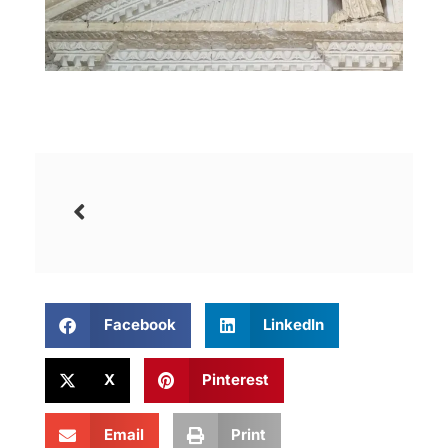
Facebook
LinkedIn
X
Pinterest
Email
Print