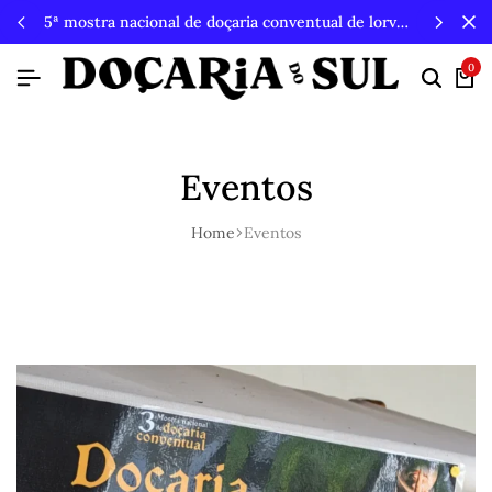
5ª mostra nacional de doçaria conventual de lorvão, 3, 4 e 5 de outubro 2026, penacova
0
Searc
Ca
Eventos
Home
Eventos