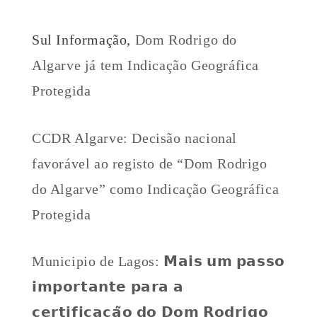
Sul Informação,
Dom Rodrigo do
Algarve já tem Indicação Geográfica
Protegida
CCDR Algarve: Decisão nacional
favorável ao registo de “Dom Rodrigo
do Algarve” como Indicação Geográfica
Protegida
Municipio de Lagos: 𝗠𝗮𝗶𝘀 𝘂𝗺 𝗽𝗮𝘀𝘀𝗼
𝗶𝗺𝗽𝗼𝗿𝘁𝗮𝗻𝘁𝗲 𝗽𝗮𝗿𝗮 𝗮
𝗰𝗲𝗿𝘁𝗶𝗳𝗶𝗰𝗮𝗰̧𝗮̃𝗼 𝗱𝗼 𝗗𝗼𝗺 𝗥𝗼𝗱𝗿𝗶𝗴𝗼