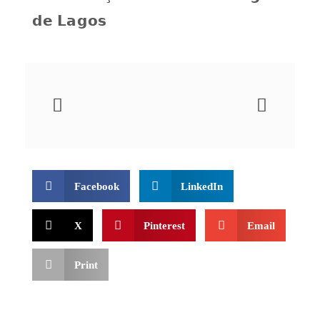
𝗱𝗲 𝗟𝗮𝗴𝗼𝘀
Facebook
LinkedIn
X
Pinterest
Email
Print