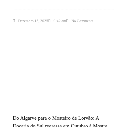
Dezembro 15, 2025
9:42 am
No Comments
Do Algarve para o Mosteiro de Lorvão: A
Doçaria do Sul regressa em Outubro à Mostra