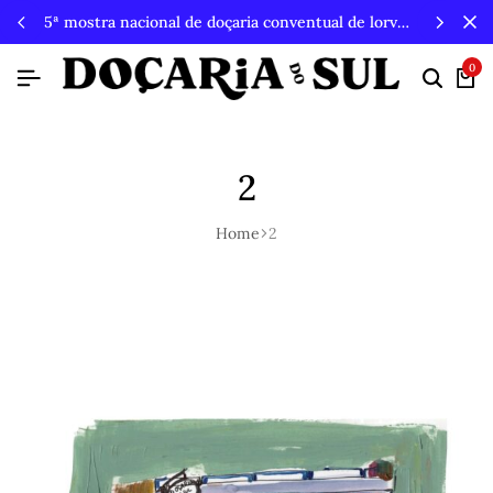
5ª mostra nacional de doçaria conventual de lorvão, 3, 4 e 5 de outubro 2026, penacova
0
Searc
Ca
2
Home
2