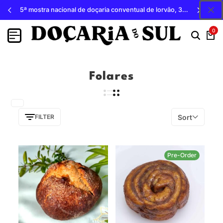
5ª mostra nacional de doçaria conventual de lorvão, 3, 4 e 5 de outubro 2026, penacova
0
Folares
Sort
FILTER
Pre-Order