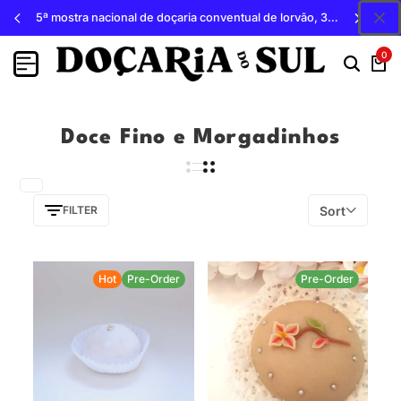
5ª mostra nacional de doçaria conventual de lorvão, 3, 4 e 5 de outubro 2026, penacova
0
Doce Fino e Morgadinhos
Sort
FILTER
Hot
Pre-Order
Pre-Order