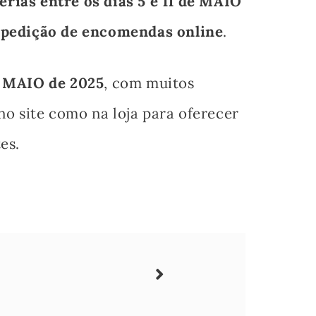
férias entre os dias 5 e 11 de MAIO
pedição de encomendas online
.
e MAIO de 2025
, com muitos
no site como na loja para oferecer
es.