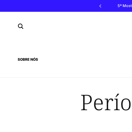
vão, 3, 4 e 5 de outubro 2026, Penacova
5ª Most
SOBRE NÓS
Perío