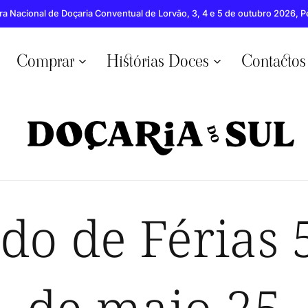
ra Nacional de Doçaria Conventual de Lorvão, 3, 4 e 5 de outubro 2026, 
Comprar
Histórias Doces
Contactos
Doçaria
Mercearia
do
especializada
Sul
em
doces
do de Férias 
do
Algarve
de maio 25