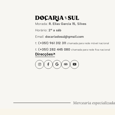
Morada:
R. Elias Garcia 15, Silves
Horário:
2ª a sáb
Email:
docariadosul@gmail.com
t:
(+351) 961 312 311
chamada para rede móvel nacional
t:
(+351) 282 445 080
chamada para rede fixa nacional
Direcções
Mercearia especializada