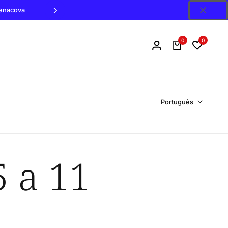
Penacova
0
0
Português
5 a 11