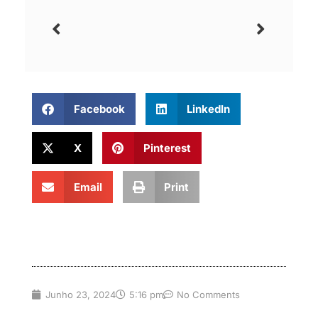
Facebook
LinkedIn
X
Pinterest
Email
Print
Junho 23, 2024
5:16 pm
No Comments