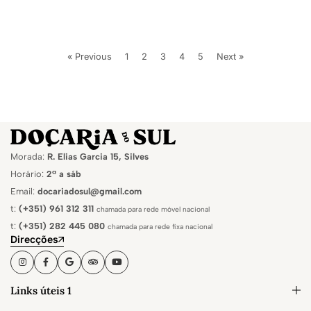
« Previous
1
2
3
4
5
Next »
Morada:
R. Elias Garcia 15, Silves
Horário:
2ª a sáb
Email:
docariadosul@gmail.com
t:
(+351) 961 312 311
chamada para rede móvel nacional
t:
(+351) 282 445 080
chamada para rede fixa nacional
Direcções
Links úteis 1