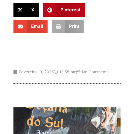
X
Pinterest
Email
Print
Fevereiro 10, 2025
12:55 pm
No Comments