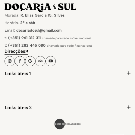
Morada:
R. Elias Garcia 15, Silves
Horário:
2ª a sáb
Email:
docariadosul@gmail.com
t:
(+351) 961 312 311
chamada para rede móvel nacional
t:
(+351) 282 445 080
chamada para rede fixa nacional
Direcções
Links úteis 1
Links úteis 2