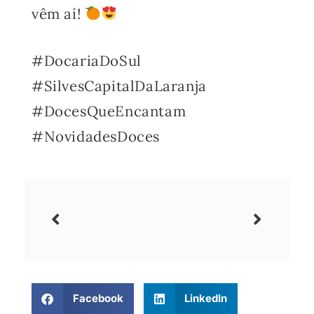
vêm aí!
#DocariaDoSul
#SilvesCapitalDaLaranja
#DocesQueEncantam
#NovidadesDoces
Facebook
LinkedIn