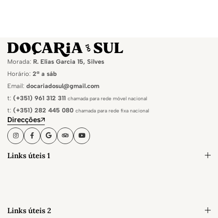
Morada:
R. Elias Garcia 15, Silves
Horário:
2ª a sáb
Email:
docariadosul@gmail.com
t:
(+351) 961 312 311
chamada para rede móvel nacional
t:
(+351) 282 445 080
chamada para rede fixa nacional
Direcções
Links úteis 1
Links úteis 2