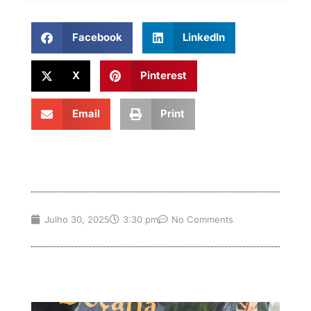
Facebook
LinkedIn
X
Pinterest
Email
Print
Julho 30, 2025
3:30 pm
No Comments