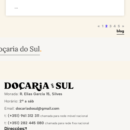
...
«
1
2
3
4
5
»
blog
Sul
Sul
Sul
.
.
.
Morada:
R. Elias Garcia 15, Silves
Horário:
2ª a sáb
Email:
docariadosul@gmail.com
t:
(+351) 961 312 311
chamada para rede móvel nacional
t:
(+351) 282 445 080
chamada para rede fixa nacional
Direcções