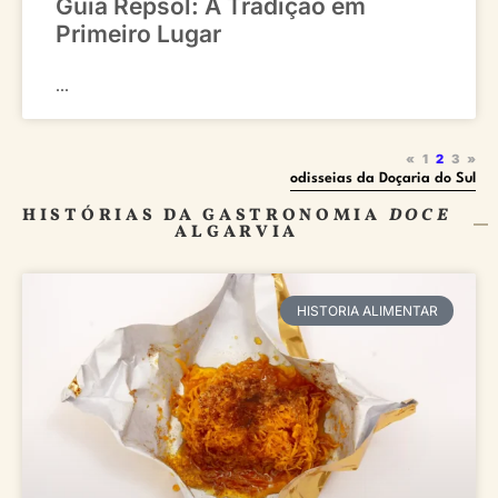
Guia Repsol: A Tradição em
Primeiro Lugar
...
«
1
2
3
»
odisseias da Doçaria do Sul
HISTÓRIAS DA GASTRONOMIA
DOCE
ALGARVIA
HISTORIA ALIMENTAR