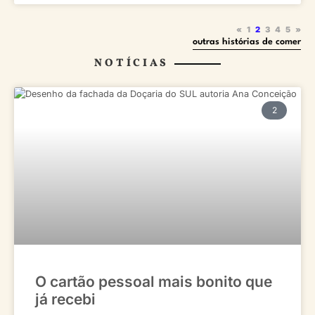
«
1
2
3
4
5
»
outras histórias de comer
NOTÍCIAS
2
O cartão pessoal mais bonito que
já recebi