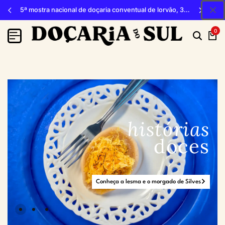
5ª mostra nacional de doçaria conventual de lorvão, 3, 4 e 5 de outubro 2026, penacova
0
histórias
doces
Conheça a lesma e o morgado de Silves