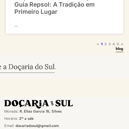
Guia Repsol: A Tradição em
Primeiro Lugar
...
«
1
2
3
4
5
»
blog
 do Sul
 do Sul
 do Sul
.
.
.
Morada:
R. Elias Garcia 15, Silves
Horário:
2ª a sáb
Email:
docariadosul@gmail.com