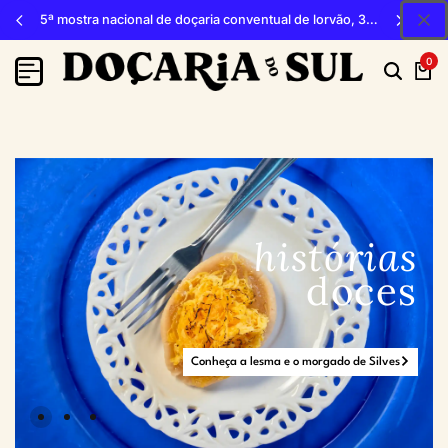
5ª mostra nacional de doçaria conventual de lorvão, 3, 4 e 5 de outubro 2026, penacova
0
histórias
doces
Conheça a lesma e o morgado de Silves