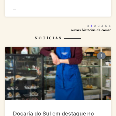
...
«
1
2
3
4
5
»
outras histórias de comer
NOTÍCIAS
1
Doçaria do Sul em destaque no