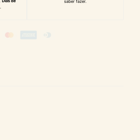
,
Dias de
saber fazer.
.