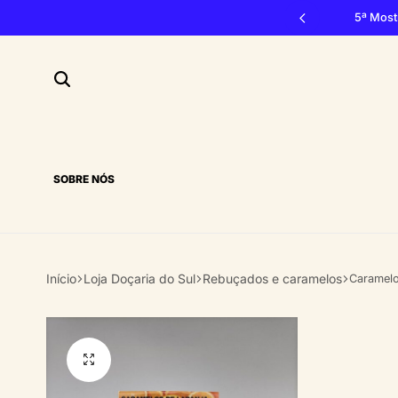
vão, 3, 4 e 5 de outubro 2026, Penacova
5ª Most
SOBRE NÓS
Início
Loja Doçaria do Sul
Rebuçados e caramelos
Caramelo