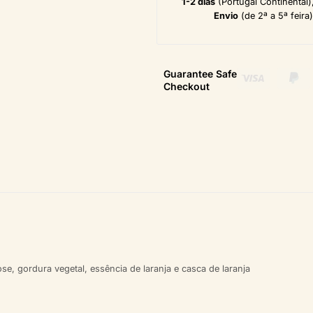
1-2 dias
(Portugal Continental)
Envio
(de 2ª a 5ª feira)
Guarantee Safe
Checkout
e, gordura vegetal, essência de laranja e casca de laranja