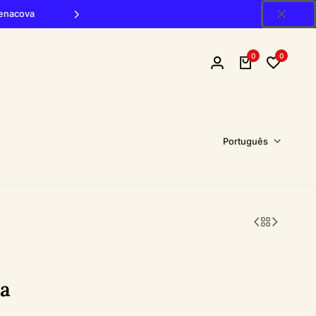
Penacova
0
0
Português
ja