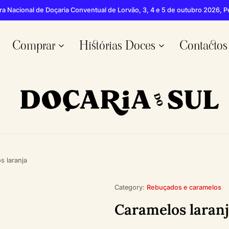
ra Nacional de Doçaria Conventual de Lorvão, 3, 4 e 5 de outubro 2026, 
Comprar
Histórias Doces
Contactos
Doçaria
Mercearia
do
especializada
Sul
em
doces
s laranja
do
Algarve
Category:
Rebuçados e caramelos
Caramelos laran