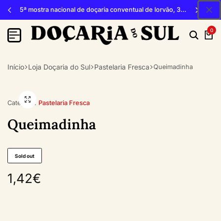
5ª mostra nacional de doçaria conventual de lorvão, 3, 4 e 5 de outubro 2026, penacova
0
Início
Loja Doçaria do Sul
Pastelaria Fresca
Queimadinha
Category:
Pastelaria Fresca
Queimadinha
Sold out
1,42
€