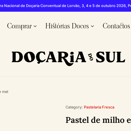
ra Nacional de Doçaria Conventual de Lorvão, 3, 4 e 5 de outubro 2026, 
Comprar
Histórias Doces
Contactos
Doçaria
Mercearia
do
especializada
Sul
em
doces
e mel
do
Algarve
Category:
Pastelaria Fresca
Pastel de milho 