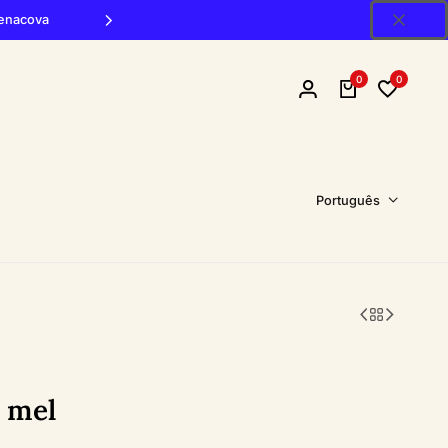
Penacova
0
0
Português
e mel