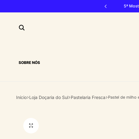
vão, 3, 4 e 5 de outubro 2026, Penacova
5ª Most
SOBRE NÓS
Início
Loja Doçaria do Sul
Pastelaria Fresca
Pastel de milho 