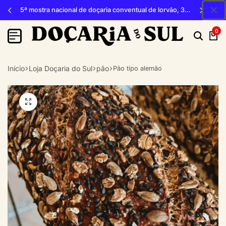
5ª mostra nacional de doçaria conventual de lorvão, 3, 4 e 5 de outubro 2026, penacova
0
Início
Loja Doçaria do Sul
pão
Pão tipo alemão