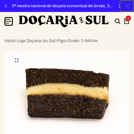
5ª mostra nacional de doçaria conventual de lorvão, 3, 4 e 5 de outubro 2026, penacova
0
Início
Loja Doçaria do Sul
Figo
Queijo 3 delícias