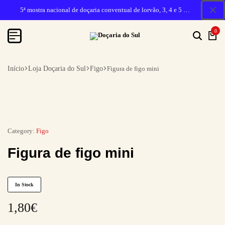
5ª mostra nacional de doçaria conventual de lorvão, 3, 4 e 5 de outubro 2026, penacova
0
Início
Loja Doçaria do Sul
Figo
Figura de figo mini
Category:
Figo
Figura de figo mini
In Stock
1,80
€