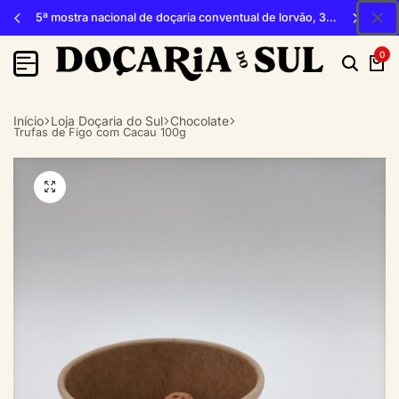
5ª mostra nacional de doçaria conventual de lorvão, 3, 4 e 5 de outubro 2026, penacova
0
Início
Loja Doçaria do Sul
Chocolate
Trufas de Figo com Cacau 100g