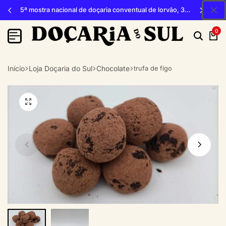
5ª mostra nacional de doçaria conventual de lorvão, 3, 4 e 5 de outubro 2026, penacova
0
Início
Loja Doçaria do Sul
Chocolate
trufa de figo