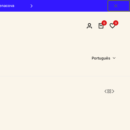
Penacova
0
0
Português