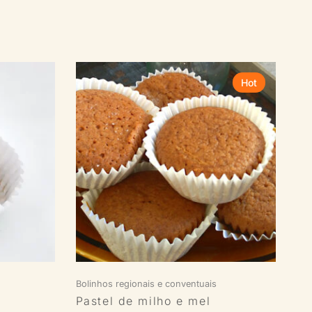
Hot
Bolinhos regionais e conventuais
Bol
Pastel de milho e mel
Do