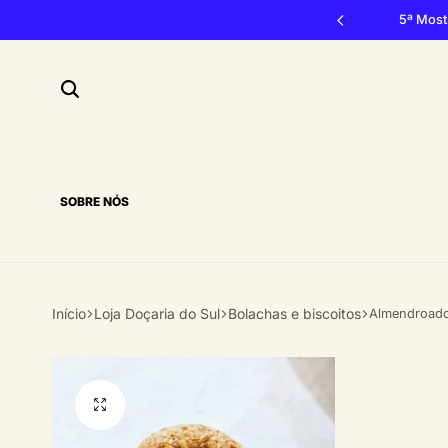
vão, 3, 4 e 5 de outubro 2026, Penacova
5ª Most
SOBRE NÓS
Início
Loja Doçaria do Sul
Bolachas e biscoitos
Almendroad