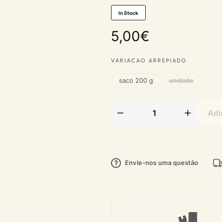
In Stock
5,00
€
VARIACAO ARREPIADO
saco 200 g
unidade
Adi
Envie-nos uma questão