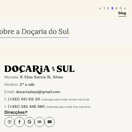
«
1
2
3
4
5
»
blog
oçaria do Sul
oçaria do Sul
oçaria do Sul
.
.
.
Morada:
R. Elias Garcia 15, Silves
Horário:
2ª a sáb
Email:
docariadosul@gmail.com
t:
(+351) 961 312 311
chamada para rede móvel nacional
t:
(+351) 282 445 080
chamada para rede fixa nacional
Direcções