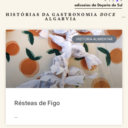
«
1
2
3
»
odisseias da Doçaria do Sul
HISTÓRIAS DA GASTRONOMIA
DOCE
ALGARVIA
HISTORIA ALIMENTAR
Résteas de Figo
...