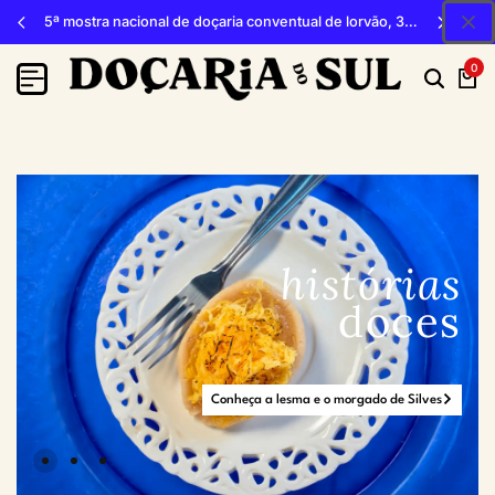
5ª mostra nacional de doçaria conventual de lorvão, 3, 4 e 5 de outubro 2026, penacova
0
histórias
doces
Conheça a lesma e o morgado de Silves